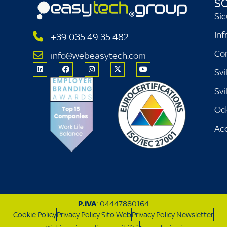
SO
Sic
Inf
+39 035 49 35 482
Co
info@webeasytech.com
Svi
Sv
Od
Acc
P.IVA
: 04447880164
Cookie Policy
Privacy Policy Sito Web
Privacy Policy Newsletter