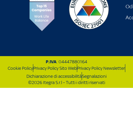
Od
Acc
P.IVA
: 04447880164
Cookie Policy
Privacy Policy Sito Web
Privacy Policy Newsletter
Dichiarazione di accessibilità
Segnalazioni
©2026 Itegra S.r.l – Tutti i diritti riservati