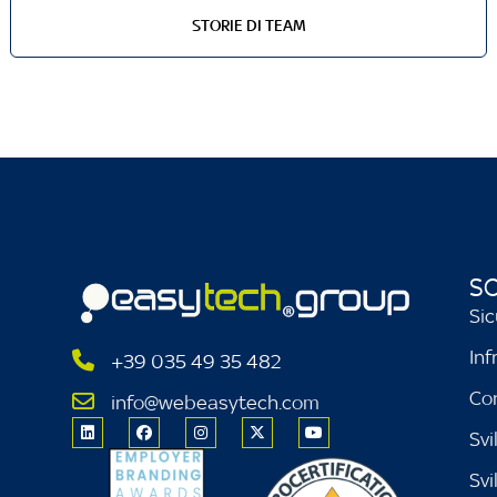
STORIE DI TEAM
SO
Sic
Inf
+39 035 49 35 482
Co
info@webeasytech.com
Svi
Sv