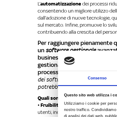
automatizzazione
L’
dei processi rid
consentendo un migliore utilizzo delle
dall’adozione di nuove tecnologie, q
sul mercato. Infine, promuove lo svi
contribuendo alla crescita del person
Per raggiungere pienamente que
un
software gestionale
avanzato
business aziendale. Nonostant
gestionali, non tutti garantis
processi aziendali:
solo il 29% 
Consenso
dei software utilizzati, il che si
potrebbero non essere pienamen
Questo sito web utilizza i c
Quali sono le caratteristiche da ce
Utilizziamo i cookie per perso
Fruibilità e intuitività
•
: deve essere
nostro traffico. Condividiamo 
utenti, indipendentemente dal loro l
di analisi dei dati web, pubbl