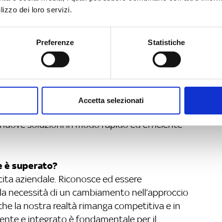
 problemi con altri software utilizzati
lizzo dei loro servizi.
ne dei dati e migliorare l’efficienza complessiva
urity
: deve essere conforme alle normative di
Preferenze
Statistiche
 di sicurezza informatica, per proteggere i dati
 in grado di adattarsi rapidamente ai
e tecnologie, consentendo all’azienda di
Accetta selezionati
onsentire all’azienda di apportare modifiche ai
 nuove soluzioni in modo rapido ed efficiente
le è superato?
cita aziendale. Riconosce ed essere
 la necessità di un cambiamento nell’approccio
che la nostra realtà rimanga competitiva e in
iente e integrato è fondamentale per il