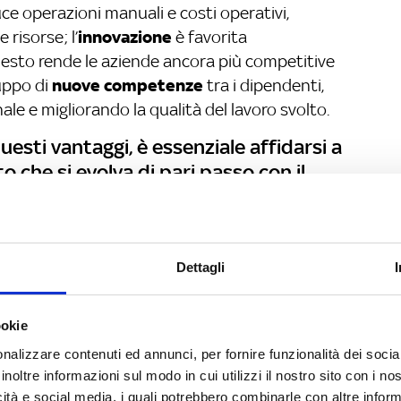
uce operazioni manuali e costi operativi,
innovazione
 risorse; l’
è favorita
uesto rende le aziende ancora più competitive
nuove competenze
luppo di
tra i dipendenti,
ale e migliorando la qualità del lavoro svolto.
sti vantaggi, è essenziale affidarsi a
 che si evolva di pari passo con il
e l’ampia diffusione dei software
cono l’integrazione completa dei
dei gestionali in uso integra almeno uno
Dettagli
gnifica che gli investimenti fatti
te valorizzati.
ookie
rcare in un gestionale?
nalizzare contenuti ed annunci, per fornire funzionalità dei socia
 intuitivo e facilmente accessibile a tutti gli
inoltre informazioni sul modo in cui utilizzi il nostro sito con i n
ivello di competenza tecnica
icità e social media, i quali potrebbero combinarle con altre inform