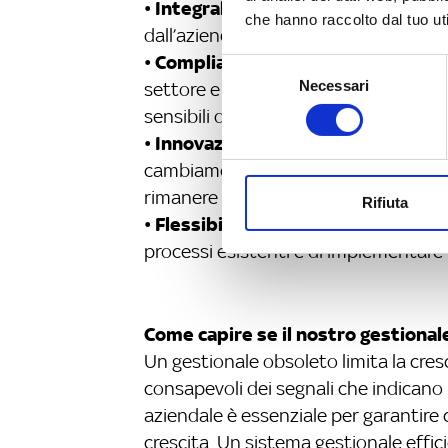
Integrabilità
•
: deve integrarsi senza
che hanno raccolto dal tuo uti
dall’azienda, per evitare la duplicazio
Compliance normativa e cybersec
•
Selezione
Necessari
settore e garantire un livello elevato
del
sensibili dell’azienda
consenso
Innovazione e agilità
•
: deve essere
cambiamenti del mercato e alle nuov
rimanere all’avanguardia
Rifiuta
Flessibilità e innovazione
•
: deve c
processi esistenti e di implementare
Come capire se il nostro gestiona
Un gestionale obsoleto limita la cres
consapevoli dei segnali che indicano
aziendale è essenziale per garantire 
crescita. Un sistema gestionale effic