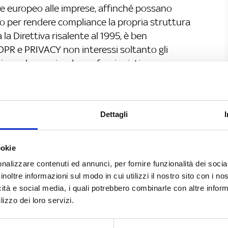
re europeo alle imprese, affinché possano
o per rendere compliance la propria struttura
la Direttiva risalente al 1995, è ben
DPR e PRIVACY non interessi soltanto gli
riguardano aziende, professionisti e
one tutti gli aspetti legati al trattamento dei
lla privacy delle persone fisiche.
a privilegiare adempimenti di tutela
Dettagli
ne adempimenti quali l’analisi dei rischi, (su cui
i sicurezza), il principio di
ookie
sign e by default (tutela dei dati sia dallo
nalizzare contenuti ed annunci, per fornire funzionalità dei socia
vizio/prodotto), in alcuni specifici casi la
inoltre informazioni sul modo in cui utilizzi il nostro sito con i n
one preventiva al Garante della privacy. Non si
icità e social media, i quali potrebbero combinarle con altre inform
illage. La compliance privacy, non sarà più un
lizzo dei loro servizi.
no al 2011 (anno in cui ne è stato abolito
del DPS) si esplicava con la redazione del