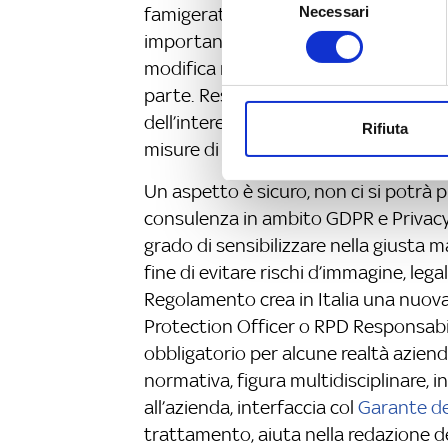
famigerato DPS Documento programm
Necessari
del
importante processo aziendale organiz
consenso
modifica nel tempo con l’azienda e l
parte. Restano consolidati, se non raffo
dell’interessati, cioè ad esempio il c
Rifiuta
misure di sicurezza, l’apparato sanzi
Un aspetto è sicuro, non ci si potrà p
consulenza in ambito GDPR e Privacy 
grado di sensibilizzare nella giusta ma
fine di evitare rischi d’immagine, lega
Regolamento crea in Italia una nuova
Protection Officer o RPD Responsabile
obbligatorio per alcune realtà azienda
normativa, figura multidisciplinare, 
all’azienda, interfaccia col
Garante de
trattamento, aiuta nella redazione de