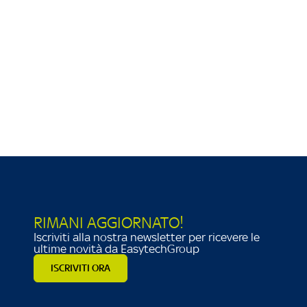
RIMANI AGGIORNATO!
gruppo Easytech
Iscriviti alla nostra newsletter per ricevere le
ultime novità da EasytechGroup
ISCRIVITI ORA