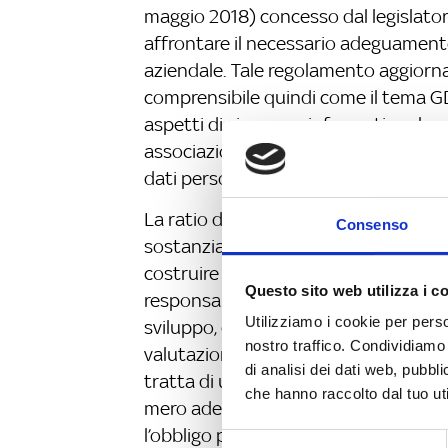
maggio 2018) concesso dal legislato
affrontare il necessario adeguament
aziendale. Tale regolamento aggiorna 
comprensibile quindi come il tema G
aspetti di sicurezza informatica che 
associazioni ma prenda in considerazi
dati personali atto alla protezione de
La ratio della normativa è orientata 
Consenso
sostanziale, rientrando in questo filo
costruire un sistema di misure idonee d
Questo sito web utilizza i c
responsabilizzazione, la privacy by de
Utilizziamo i cookie per perso
sviluppo, dalla progettazione di un ser
nostro traffico. Condividiamo 
valutazione d’impatto o la consultazi
di analisi dei dati web, pubbl
tratta di un’operazione di mero maqu
che hanno raccolto dal tuo uti
mero adempimento burocratico, che si
l’obbligo per le imprese di redazione 
Selezione