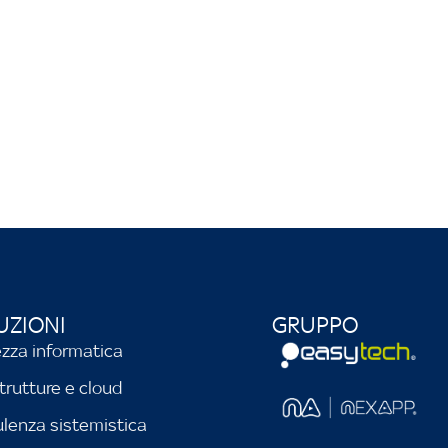
UZIONI
GRUPPO
Partner del 
ezza informatica
trutture e cloud
lenza sistemistica