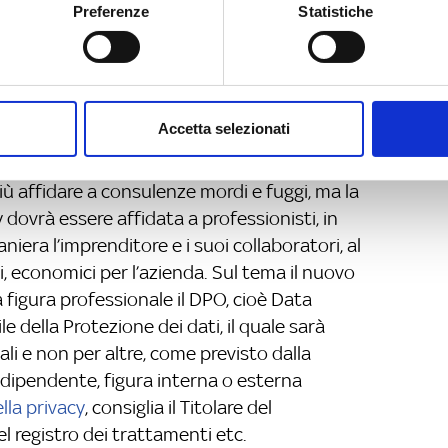
atico di sicurezza, ma diventa un
Preferenze
Statistiche
zativo e gestionale, il quale si evolve e si
a tecnologia informatica che andrà a farne
rzati, i pilastri relativi alla tutela
onsenso informato, le informative, l’adozione di
Accetta selezionati
onatorio amministrativo e giurisdizionale.
iù affidare a consulenze mordi e fuggi, ma la
dovrà essere affidata a professionisti, in
niera l’imprenditore e i suoi collaboratori, al
li, economici per l’azienda. Sul tema il nuovo
 figura professionale il DPO, cioè Data
 della Protezione dei dati, il quale sarà
li e non per altre, come previsto dalla
indipendente, figura interna o esterna
lla privacy
, consiglia il Titolare del
l registro dei trattamenti etc.