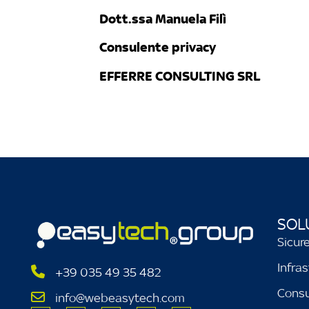
Dott.ssa Manuela Filì
Consulente privacy
EFFERRE CONSULTING SRL
SOL
Sicur
Infras
+39 035 49 35 482
Consu
info@webeasytech.com