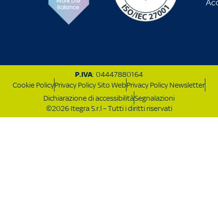
Acc
P.IVA
: 04447880164
Cookie Policy
Privacy Policy Sito Web
Privacy Policy Newsletter
Dichiarazione di accessibilità
Segnalazioni
©2026 Itegra S.r.l – Tutti i diritti riservati