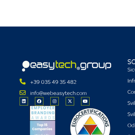
SO
Sic
Inf
+39 035 49 35 482
Co
info@webeasytech.com
Svi
Sv
Od